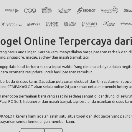
el Online Terpercaya dar
ng harus anda ingat. Karena kami menyediakan harga pasaran terbaik dan dis
ng, singapore, macau, sydney dan masih banyak lagi.
ngupdate hasil terbaru secara tepat waktu. Yang dimana artinya adalah begitu
ecara otomatis terupdate untuk hasil pasaran tersebut.
erbeda di situs kami. Dapatkan pelayanan eksklusif dari tim customer support
nline
CEMPAKASLOT akan selalu online 24 jam sehari untuk memenuhi hobby an
gin mencoba permainan baru yang saat ini sedang sangat di gandrungi di selur
Play, PG Soft, habanero, dan masih banyak lagi bisa anda mainkan di situs ka
AKASLOT karena kami adalah salah satu situs togel dan
slot gacor
yang paling 
mbayarkan semua kemenangan member kami.