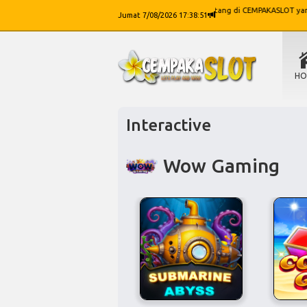
Selamat Datang di CEMPAKASLOT yang mengha
Jumat 7/08/2026 17:38:52
HO
Interactive
Wow Gaming