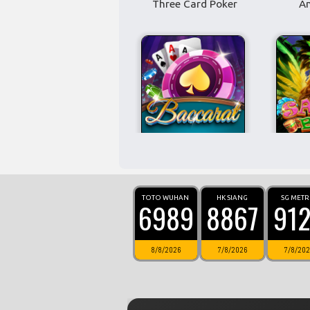
Three Card Poker
A
Baccarat
Sa
TOTO WUHAN
HK SIANG
SG MET
6989
8867
91
8/8/2026
7/8/2026
7/8/20