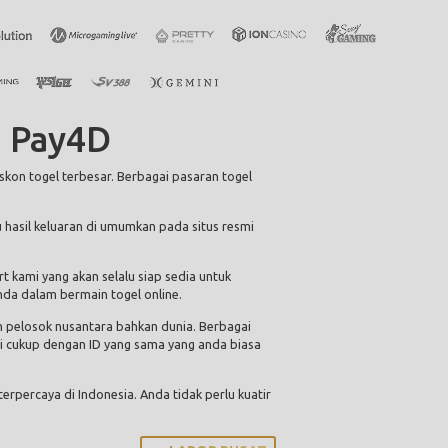
i Pay4D
kon togel terbesar. Berbagai pasaran togel
 hasil keluaran di umumkan pada situs resmi
 kami yang akan selalu siap sedia untuk
da dalam bermain togel online.
uh pelosok nusantara bahkan dunia. Berbagai
mi cukup dengan ID yang sama yang anda biasa
terpercaya di Indonesia. Anda tidak perlu kuatir