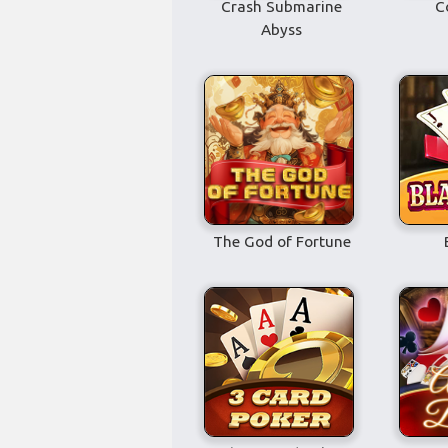
Crash Submarine
C
Abyss
The God of Fortune