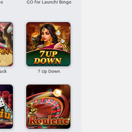
go
GO for Launch! Bingo
uck
7 Up Down