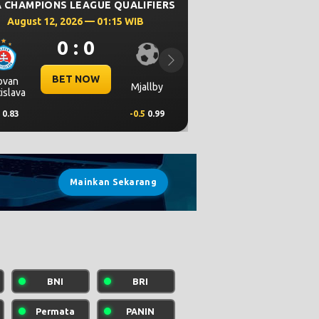
OTBALL F24 ELITE CLUB FRIENDLY
August 8, 2026 — 00:30 WIB
0 : 0
Next
BET NOW
e-
rsenal
Manchester
United
5
0.59
-0.5
-0.83
Mainkan Sekarang
UOB
BluBCA
Superbank