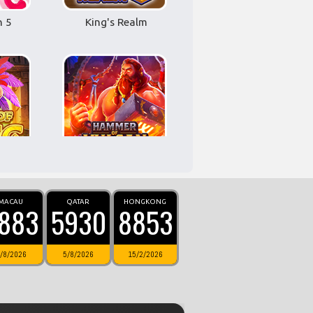
h 5
King's Realm
ztec
Hammer of Vulcan
MACAU
QATAR
HONGKONG
883
5930
8853
/8/2026
5/8/2026
15/2/2026