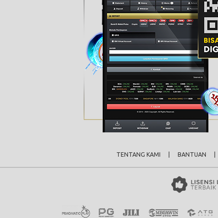
God of Fortune 2
Master
TENTANG KAMI
|
BANTUAN
|
Supreme Ace
Cr