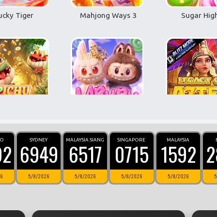
ucky Tiger
Mahjong Ways 3
Sugar Hig
ichu Pichu
Labuby
Legacy Of A
RO
SYDNEY
MALAYSIA SIANG
SINGAPORE
MALAYSIA
92
6949
6517
0715
1592
2
26
5/8/2026
5/8/2026
5/8/2026
5/8/2026
5