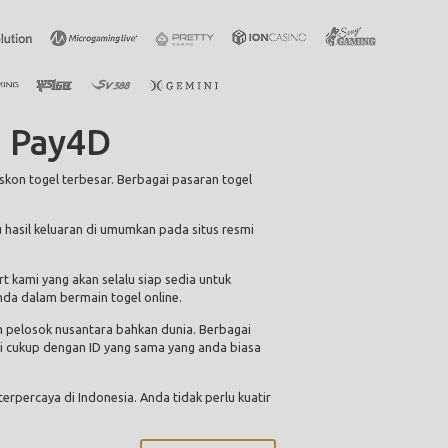
i Pay4D
kon togel terbesar. Berbagai pasaran togel
 hasil keluaran di umumkan pada situs resmi
 kami yang akan selalu siap sedia untuk
da dalam bermain togel online.
uh pelosok nusantara bahkan dunia. Berbagai
mi cukup dengan ID yang sama yang anda biasa
terpercaya di Indonesia. Anda tidak perlu kuatir