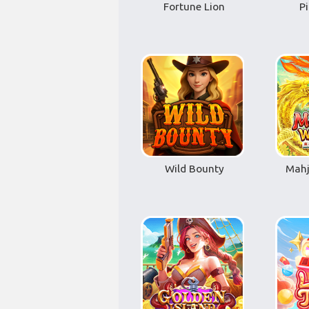
Fortune Lion
P
Wild Bounty
Mahj