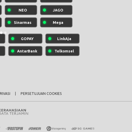
PANIN
JAGO
Mega
GOPAY
LinkAja
AntarBank
Telkomsel
d Miner
Golden Legend
RIVASI
|
PERSETUJUAN COOKIES
Kung Fu Leopard