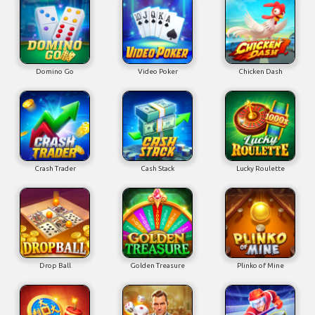
Domino Go
Video Poker
Chicken Dash
Crash Trader
Cash Stack
Lucky Roulette
Drop Ball
Golden Treasure
Plinko of Mine