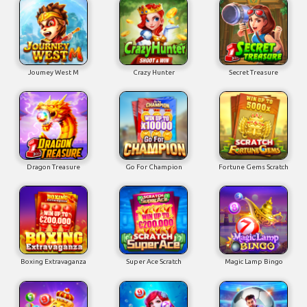
Joumey West M
Crazy Hunter
Secret Treasure
Dragon Treasure
Go For Champion
Fortune Gems Scratch
Boxing Extravaganza
Super Ace Scratch
Magic Lamp Bingo