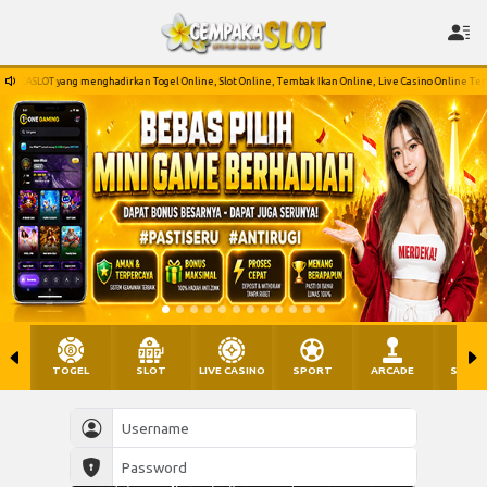
ng menghadirkan Togel Online, Slot Online, Tembak Ikan Online, Live Casino Online Terbaik dan Ter
TOGEL
SLOT
LIVE CASINO
SPORT
ARCADE
SABU