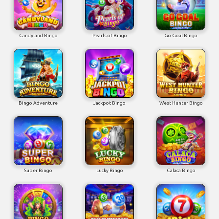
Candyland Bingo
Pearls of Bingo
Go Goal Bingo
Bingo Adventure
Jackpot Bingo
West Hunter Bingo
Super Bingo
Lucky Bingo
Calaca Bingo