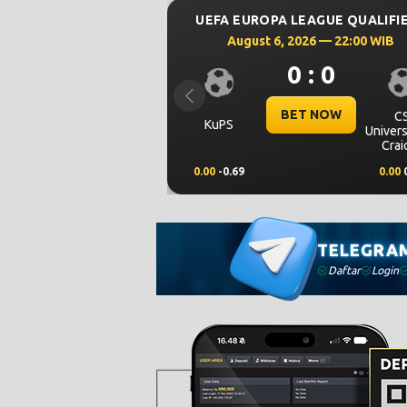
EUROPA LEAGUE QUALIFIERS
UEFA EUROPA LEAGUE Q
ugust 6, 2026 — 22:59 WIB
August 7, 2026 — 00:
0 : 0
0 : 0
Previous
BET NOW
BET NOW
Tel
CSKA Sofia
PAOK
)
0
-0.25
-0.86
0.5
0.66
TELEGRA
Daftar
Login