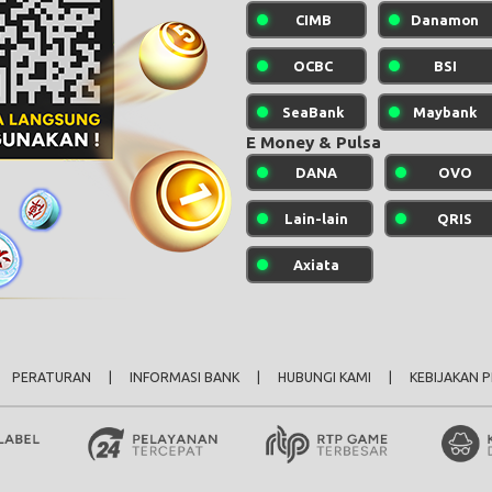
CIMB
Danamon
OCBC
BSI
SeaBank
Maybank
E Money & Pulsa
DANA
OVO
Lain-lain
QRIS
Axiata
PERATURAN
|
INFORMASI BANK
|
HUBUNGI KAMI
|
KEBIJAKAN P